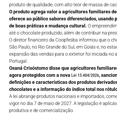
produto de qualidade, com alto teor de massa de cac
O produto agrega valor a agricultores familiares d
oferece ao público sabores diferenciados, usando
de boas práticas e mudança cultural.
O empreendime
até o chocolate produzido, além de contribuir na pre
O diretor financeiro da Coopfesba informou que o c
São Paulo, no Rio Grande do Sul, em Goiás e, no esta
expansão das vendas para o exterior foi iniciada n
Portugal.
Osaná Crisóstomo disse que agricultores familiare
agora protegidos com a nova
, sancio
Lei 15.404/2026
definições e características dos produtos derivado
chocolates e a informação do índice total nos rótu
A lei abrange produtos nacionais e importados, comer
vigor no dia 7 de maio de 2027. A legislação é aplic
produtiva e de comercialização.