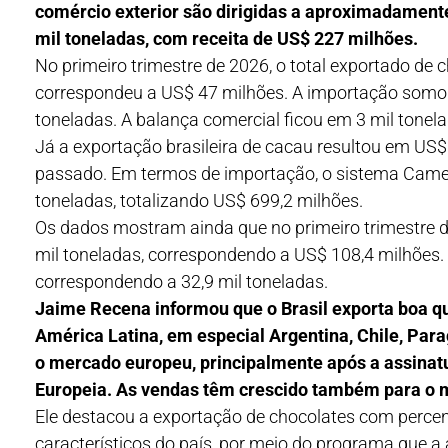
comércio exterior são dirigidas a aproximadament
mil toneladas, com receita de US$ 227 milhões.
No primeiro trimestre de 2026, o total exportado de c
correspondeu a US$ 47 milhões. A importação somou
toneladas. A balança comercial ficou em 3 mil tonel
Já a exportação brasileira de cacau resultou em US$
passado. Em termos de importação, o sistema Camex
toneladas, totalizando US$ 699,2 milhões.
Os dados mostram ainda que no primeiro trimestre d
mil toneladas, correspondendo a US$ 108,4 milhões. 
correspondendo a 32,9 mil toneladas.
Jaime Recena informou que o Brasil exporta boa qu
América Latina, em especial Argentina, Chile, Par
o mercado europeu, principalmente após a assinatu
Europeia. As vendas têm crescido também para o 
Ele destacou a exportação de chocolates com percen
característicos do país, por meio do programa que 