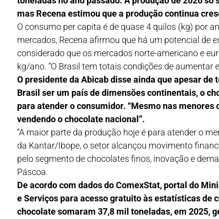
toneladas no ano passado. A produção de 2026 só se
mas Recena estimou que a produção continua cres
O consumo per capita é de quase 4 quilos (kg) por 
mercados, Recena afirmou que há um potencial de e
considerado que os mercados norte-americano e eur
kg/ano. “O Brasil tem totais condições de aumentar
O presidente da Abicab disse ainda que apesar de t
Brasil ser um país de dimensões continentais, o ch
para atender o consumidor. “Mesmo nas menores c
vendendo o chocolate nacional”.
“A maior parte da produção hoje é para atender o me
da Kantar/Ibope, o setor alcançou movimento financ
pelo segmento de chocolates finos, inovação e dem
Páscoa.
De acordo com dados do ComexStat, portal do Mini
e Serviços para acesso gratuito às estatísticas de 
chocolate somaram 37,8 mil toneladas, em 2025, g