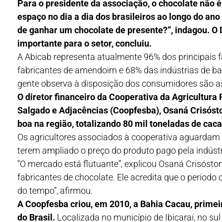
Para o presidente da associação, o chocolate não 
espaço no dia a dia dos brasileiros ao longo do an
de ganhar um chocolate de presente?”, indagou. O
importante para o setor, concluiu.
A Abicab representa atualmente 96% dos principais 
fabricantes de amendoim e 68% das indústrias de b
gente observa à disposição dos consumidores são a
O diretor financeiro da Cooperativa da Agricultura
Salgado e Adjacências (Coopfesba), Osaná Crisóst
boa na região, totalizando 80 mil toneladas de cac
Os agricultores associados à cooperativa aguardam o
terem ampliado o preço do produto pago pela indústr
“O mercado está flutuante”, explicou Osaná Crisóstom
fabricantes de chocolate. Ele acredita que o períod
do tempo”, afirmou.
A Coopfesba criou, em 2010, a Bahia Cacau, primeir
do Brasil.
Localizada no município de Ibicaraí, no su